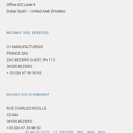
Office 402 Level 4
Dubai South – United Arab Emirates
MECANIC SUD SERVICES
O-I MANUFACTURING
FRANCE SAS
ZAC BEZIERS OUEST, RN 112
34500 BEZIERS
+ 33 (0)4 67 09 50 95
MECANIC SUD AFTERMARKET
RUE CHARLES NICOLLE
CS 644
34500 BEZIERS
+33 (0)4 67 35 88 50
PLAN DU SITE
LE GROUPE
MSI
MSA
M2S