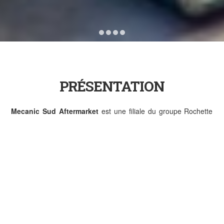
PRÉSENTATION
Mecanic Sud Aftermarket
est une filiale du groupe Rochette
Industrie, fondée en 2012, spécialisée dans la
réparation
d’ensembles mécaniques.
Les spécificités de ce marché ont amené la société à s’équiper
et se spécialiser dans les domaines de la
soudure
, des
traitements de surface
et des
revêtements peinture
.